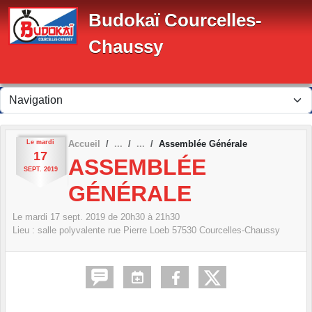
Panneau de gestion des cookies
Budokaï Courcelles-
Chaussy
Le
mardi
Accueil
Assemblée Générale
17
ASSEMBLÉE
SEPT.
2019
GÉNÉRALE
Le
mardi
17
sept.
2019
de 20h30 à 21h30
Lieu :
salle polyvalente rue Pierre Loeb
57530
Courcelles-Chaussy