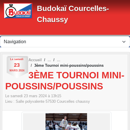
Panneau de gestion des cookies
Budokaï Courcelles-
Chaussy
Le
samedi
Accueil
23
3ème Tournoi mini-poussins/poussins
MARS
2024
3ÈME TOURNOI MINI-
POUSSINS/POUSSINS
Le
samedi
23
mars
2024
à 13h15
Lieu :
Salle polyvalente
57530
Courcelles chaussy