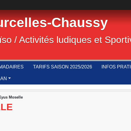
rcelles-Chaussy
ïso / Activités ludiques et Sport
MADAIRES
TARIFS SAISON 2025/2026
INFOS PRAT
LAN
Kyus Moselle
LLE