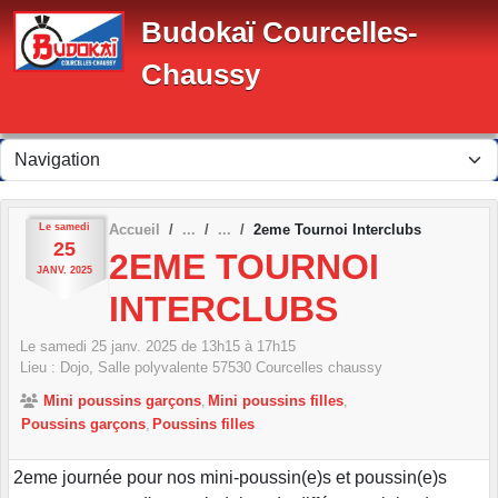
Panneau de gestion des cookies
Budokaï Courcelles-
Chaussy
Le
samedi
Accueil
2eme Tournoi Interclubs
25
2EME TOURNOI
JANV.
2025
INTERCLUBS
Le
samedi
25
janv.
2025
de 13h15 à 17h15
Lieu :
Dojo, Salle polyvalente
57530
Courcelles chaussy
Mini poussins garçons
Mini poussins filles
Poussins garçons
Poussins filles
2eme journée pour nos mini-poussin(e)s et poussin(e)s