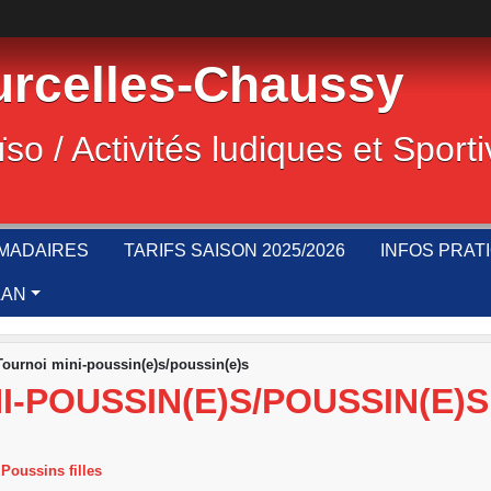
rcelles-Chaussy
ïso / Activités ludiques et Sport
MADAIRES
TARIFS SAISON 2025/2026
INFOS PRAT
LAN
ournoi mini-poussin(e)s/poussin(e)s
I-POUSSIN(E)S/POUSSIN(E)S
Poussins filles