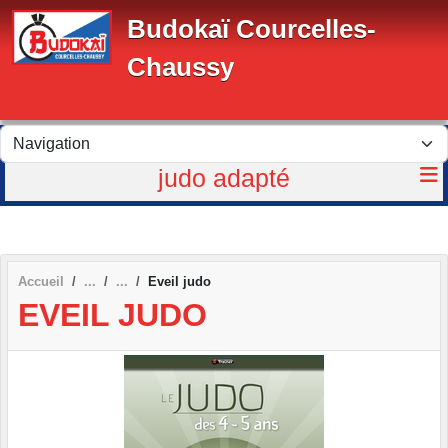
Panneau de gestion des cookies
Budokaï Courcelles-
Chaussy
judo adapté
Accueil
Eveil judo
EVEIL JUDO