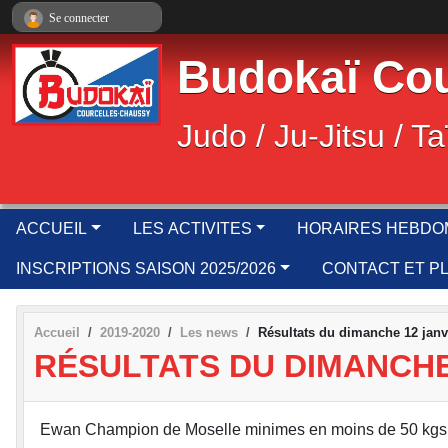
Panneau de gestion des cookies
Se connecter
Budokaï Cou
Judo / Ju-Jitsu / Ta
ACCUEIL
LES ACTIVITES
HORAIRES HEBDO
INSCRIPTIONS SAISON 2025/2026
CONTACT ET P
Accueil
2019-2020
Les news
Résultats du dimanche 12 janv
RÉSULTATS DU DIMANCHE
Ewan Champion de Moselle minimes en moins de 50