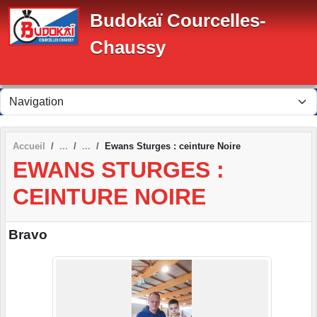
Panneau de gestion des cookies
Budokaï Courcelles-
Chaussy
Accueil
Ewans Sturges : ceinture Noire
EWANS STURGES :
CEINTURE NOIRE
Bravo