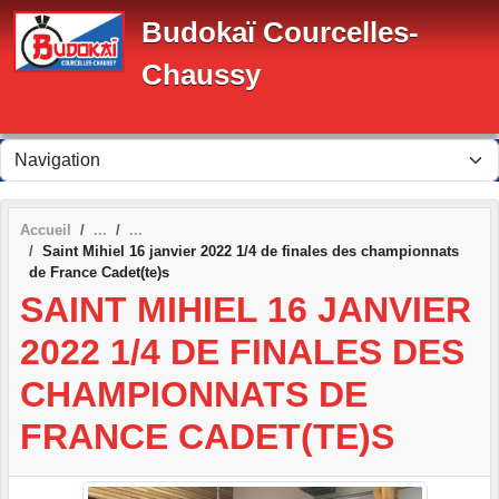
Panneau de gestion des cookies
Budokaï Courcelles-
Chaussy
Accueil
Saint Mihiel 16 janvier 2022 1/4 de finales des championnats
de France Cadet(te)s
SAINT MIHIEL 16 JANVIER
2022 1/4 DE FINALES DES
CHAMPIONNATS DE
FRANCE CADET(TE)S