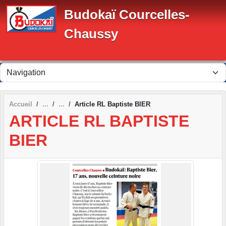
Panneau de gestion des cookies
Budokaï Courcelles-
Chaussy
Accueil
Article RL Baptiste BIER
ARTICLE RL BAPTISTE
BIER