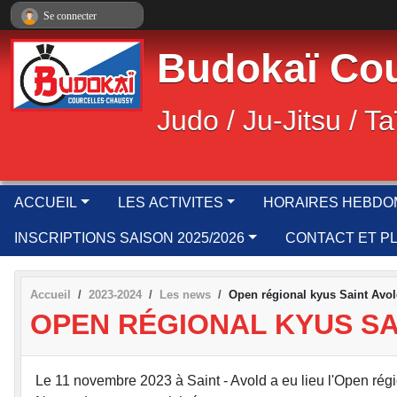
Panneau de gestion des cookies
Se connecter
Budokaï Cou
Judo / Ju-Jitsu / Ta
ACCUEIL
LES ACTIVITES
HORAIRES HEBDO
INSCRIPTIONS SAISON 2025/2026
CONTACT ET P
Accueil
2023-2024
Les news
Open régional kyus Saint Avo
OPEN RÉGIONAL KYUS SA
Le 11 novembre 2023 à Saint - Avold a eu lieu l'Open régi