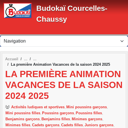
Panneau de gestion des cookies
Budokaï Courcelles-
Chaussy
Accueil
La première Animation Vacances de la saison 2024 2025
LA PREMIÈRE ANIMATION
VACANCES DE LA SAISON
2024 2025
Activités ludiques et sportives
Mini poussins garçons
Mini poussins filles
Poussins garçons
Poussins filles
Benjamins garçons
Benjamins filles
Minimes garçons
Minimes filles
Cadets garçons
Cadets filles
Juniors garçons