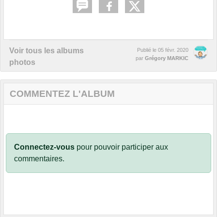
Voir tous les albums
Publié le
05 févr. 2020
par
Grégory MARKIC
photos
COMMENTEZ L'ALBUM
Connectez-vous
pour pouvoir participer aux
commentaires.