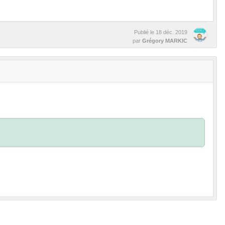
Publié le
18 déc. 2019
par
Grégory MARKIC