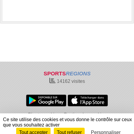
SPORTS
REGIONS
14162
visites
Charte cookies
Gestion des cookies
Ce site utilise des cookies et vous donne le contrôle sur ceux
Informations légales
Signaler un contenu inapproprié
que vous souhaitez activer
Tout accepter
Tout refuser
Personnaliser
Envie de participer ?
Connexion