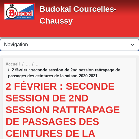
Panneau de gestion des cookies
Budokaï Courcelles-
Chaussy
Accueil
2 février : seconde session de 2nd session rattrapage de
passages des ceintures de la saison 2020 2021
2 FÉVRIER : SECONDE
SESSION DE 2ND
SESSION RATTRAPAGE
DE PASSAGES DES
CEINTURES DE LA