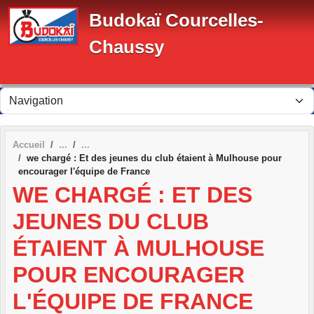
Panneau de gestion des cookies
Budokaï Courcelles-
Chaussy
Accueil
we chargé : Et des jeunes du club étaient à Mulhouse pour
encourager l'équipe de France
WE CHARGÉ : ET DES
JEUNES DU CLUB
ÉTAIENT À MULHOUSE
POUR ENCOURAGER
L'ÉQUIPE DE FRANCE