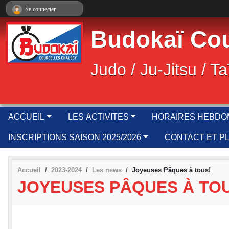
Panneau de gestion des cookies
Se connecter
Budokaï Cou
Judo / Ju-Jitsu / Ta
ACCUEIL
LES ACTIVITES
HORAIRES HEBDO
INSCRIPTIONS SAISON 2025/2026
CONTACT ET P
Accueil
2023-2024
Les news
Joyeuses Pâques à tous!
JOYEUSES PÂQUES À TO