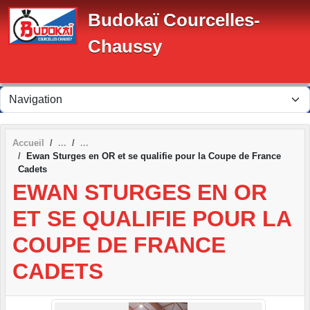
Panneau de gestion des cookies
Budokaï Courcelles-
Chaussy
Accueil
Ewan Sturges en OR et se qualifie pour la Coupe de France
Cadets
EWAN STURGES EN OR
ET SE QUALIFIE POUR LA
COUPE DE FRANCE
CADETS